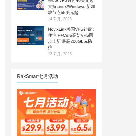
核8G VPS月付40美元起
支持Linux/Windows 新加
坡节点55美元起
14 7 月, 2026
NovixLink美国VPS补货：
住宅IP+Cera高防VPS同
步上新 最高200Gbps防
护
13 7 月, 2026
RakSmart七月活动