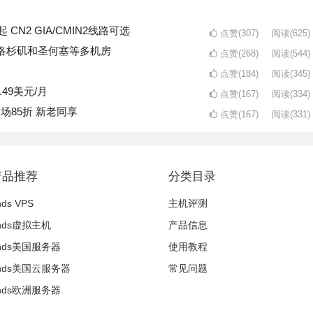
起 CN2 GIA/CMIN2线路可选
点赞(307)
阅读
(625)
/年 洛杉矶和圣何塞等多机房
点赞(268)
阅读
(544)
点赞(184)
阅读
(345)
.49美元/月
点赞(167)
阅读
(334)
全场85折 新老同享
点赞(167)
阅读
(331)
产品推荐
分类目录
nds VPS
主机评测
inds虚拟主机
产品信息
winds美国服务器
使用教程
winds美国云服务器
常见问题
winds欧洲服务器