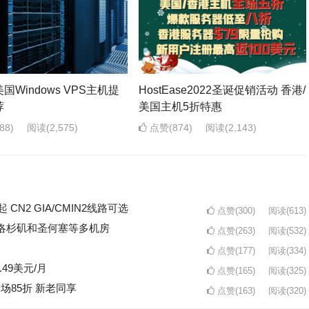
国Windows VPS主机提
HostEase2022圣诞促销活动 香港/
荐
美国主机5折特惠
88)
阅读
(2,575)
点赞(874)
阅读
(2,143)
起 CN2 GIA/CMIN2线路可选
点赞(300)
阅读
(613)
/年 洛杉矶和圣何塞等多机房
点赞(263)
阅读
(532)
点赞(177)
阅读
(334)
.49美元/月
点赞(165)
阅读
(325)
全场85折 新老同享
点赞(163)
阅读
(320)