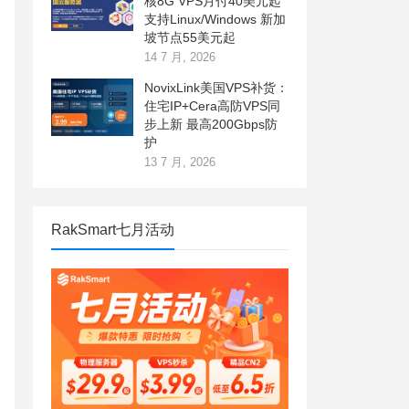
核8G VPS月付40美元起
支持Linux/Windows 新加
坡节点55美元起
14 7 月, 2026
NovixLink美国VPS补货：
住宅IP+Cera高防VPS同
步上新 最高200Gbps防
护
13 7 月, 2026
RakSmart七月活动