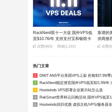
RackNerd双十一大促 国外VPS低
靠谱的美
至$10.76/年 支持支付宝和银联卡
供商推
点赞(463)
阅读
(1,131)
点赞(8
热门文章
DMIT AN5平台美国VPS上架 价格$37.99/季
1
RackNerd稳定便宜国外VPS低至$21.99
2
Hostwinds VPS部署企业展示站怎么选
3
RakSmart世界杯云闪购活动 国外VPS低至1
4
Hostwinds回归优惠 虚拟主机/VPS/服务器
5