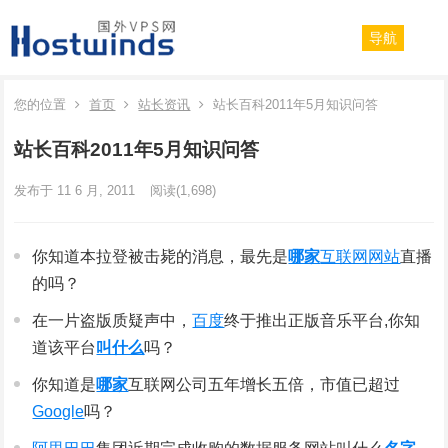
导航
您的位置
首页
站长资讯
站长百科2011年5月知识问答
站长百科2011年5月知识问答
发布于 11 6 月, 2011
阅读
(1,698)
你知道本拉登被击毙的消息，最先是
哪家
互联网
网站
直播
的吗？
在一片盗版质疑声中，
百度
终于推出正版音乐平台,你知
道该平台
叫什么
吗？
你知道是
哪家
互联网公司五年增长五倍，市值已超过
Google
吗？