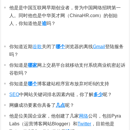
他是是中国互联网早期创业者，誉为中国网络招聘第一
人。同时他也是中华英才网（ChinaHR.com）的创始
人，你知道他是
谁
吗？
你知道近期
谷歌
关闭了
哪个
浏览器的离线
Gmail
登陆服务
吗？
你知道是
哪家
网上交易平台就移动支付系统商业机密起诉
谷歌吗？
你知道是
哪个
博客建站程序宣布放弃对IE6的支持
SEO
中网站关键词排名因素内链，你了解
多少
呢？
网赚成功要素你具备了
几点
呢？
他是位美国企业家，他创建了几家
网络
公司，包括Pyra
Labs（运营博客网站Blogger）和
Twitter
，目前他是