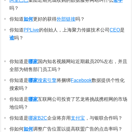
阿里巴巴
集团近期完成收购的数据服务网站叫什么
名字
吗？
你知道
如何
更好的获得
外部链接
吗？
你知道
PPLive
的创始人，上海聚力传媒技术公司
CEO
是
谁
吗？
你知道是
哪家
国内知名视频网站近期裁员20%左右，并且
全部为销售部门员工吗？
你知道是
哪家
搜索引擎
将捆绑
Facebook
数据提供个性化
搜索吗？
你知道是
哪家
互联网公司投资了艺龙将挑战携程网的市场
地位吗？
你知道是
哪家
B2C
企业将弃用
支付宝
，与银联合作吗？
你如何
如何
调整广告位置以提高联盟广告的点击率吗？