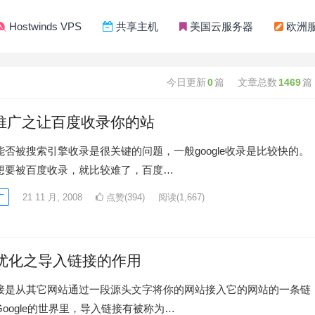
Hostwinds VPS
共享主机
美国云服务器
欧洲
今日更新
0
篇
文章总数
1469
篇
推广之让百度收录你的站
能否被搜索引擎收录是很关键的问题，一般google收录是比较快的。
想要被百度收录，就比较难了，百度…
广
21 11 月, 2008
点赞(394)
阅读
(1,667)
O优化之导入链接的作用
接是从其它网站通过一段源头文字将你的网站接入它的网站的一条链
oogle的世界里，导入链接有被称为…