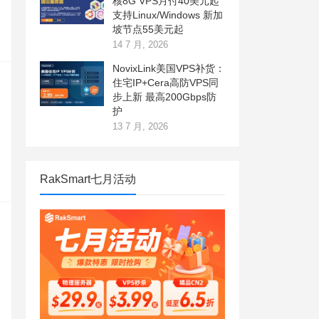
核8G VPS月付40美元起
支持Linux/Windows 新加
坡节点55美元起
14 7 月, 2026
NovixLink美国VPS补货：
住宅IP+Cera高防VPS同
步上新 最高200Gbps防
护
13 7 月, 2026
RakSmart七月活动