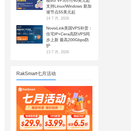
核8G VPS月付40美元起
支持Linux/Windows 新加
坡节点55美元起
14 7 月, 2026
NovixLink美国VPS补货：
住宅IP+Cera高防VPS同
步上新 最高200Gbps防
护
13 7 月, 2026
RakSmart七月活动