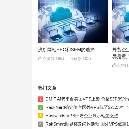
浅析网站SEO和SEM的选择
外贸企
异是重
点赞(1.18K)
阅读
(3,103)
点赞(1.
热门文章
DMIT AN5平台美国VPS上架 价格$37.99/季
1
RackNerd稳定便宜国外VPS低至$21.99
2
Hostwinds VPS部署企业展示站怎么选
3
RakSmart世界杯云闪购活动 国外VPS低至1
4