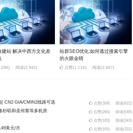
业建站 解决中西方文化差
站群SEO优化:如何逃过搜索引擎
点
的火眼金睛
29K)
阅读
(2,942)
点赞(1.11K)
阅读
(2,687)
起 CN2 GIA/CMIN2线路可选
点赞(304)
阅读
(622)
/年 洛杉矶和圣何塞等多机房
点赞(265)
阅读
(540)
点赞(183)
阅读
(343)
.49美元/月
点赞(165)
阅读
(331)