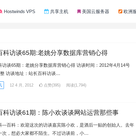
Hostwinds VPS
共享主机
美国云服务器
欧洲
百科访谈65期:老姚分享数据库营销心得
访谈65期：老姚分享数据库营销心得 访谈时间：2012年4月14号
点整 访谈地址：站长百科访谈…
讯
12 4 月, 2012
点赞(395)
阅读
(1,794)
百科访谈61期：陈小欢谈谈网站运营那些事
科—百科：欢迎这次的访谈嘉宾陈小欢，是酒后一贴的创始人。去年
一次，想必大家都不陌生。不过访谈前，小…