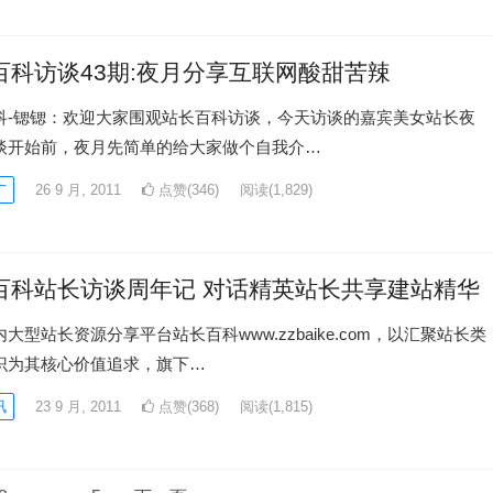
百科访谈43期:夜月分享互联网酸甜苦辣
科-锶锶：欢迎大家围观站长百科访谈，今天访谈的嘉宾美女站长夜
谈开始前，夜月先简单的给大家做个自我介…
广
26 9 月, 2011
点赞(346)
阅读
(1,829)
百科站长访谈周年记 对话精英站长共享建站精华
站长资源分享平台站长百科www.zzbaike.com，以汇聚站长类
识为其核心价值追求，旗下…
讯
23 9 月, 2011
点赞(368)
阅读
(1,815)