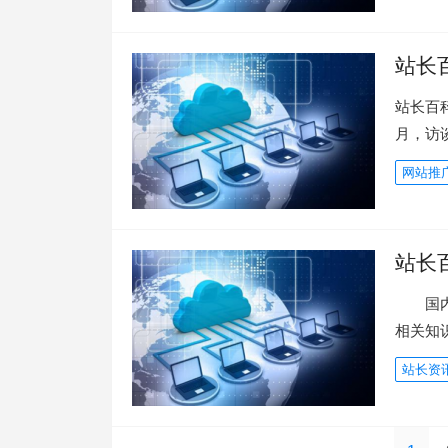
站长
站长百
月，访
网站推
站长
国内大型
相关知
站长资
文