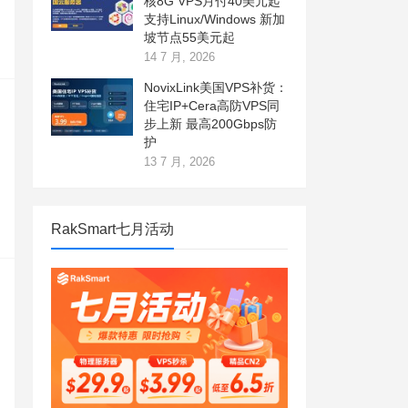
核8G VPS月付40美元起
支持Linux/Windows 新加
坡节点55美元起
14 7 月, 2026
NovixLink美国VPS补货：
住宅IP+Cera高防VPS同
步上新 最高200Gbps防
护
13 7 月, 2026
RakSmart七月活动