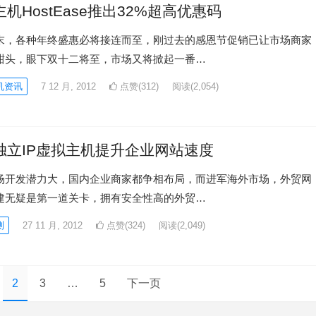
机HostEase推出32%超高优惠码
末，各种年终盛惠必将接连而至，刚过去的感恩节促销已让市场商家
甜头，眼下双十二将至，市场又将掀起一番…
机资讯
7 12 月, 2012
点赞(312)
阅读
(2,054)
独立IP虚拟主机提升企业网站速度
场开发潜力大，国内企业商家都争相布局，而进军海外市场，外贸网
建无疑是第一道关卡，拥有安全性高的外贸…
测
27 11 月, 2012
点赞(324)
阅读
(2,049)
2
3
…
5
下一页