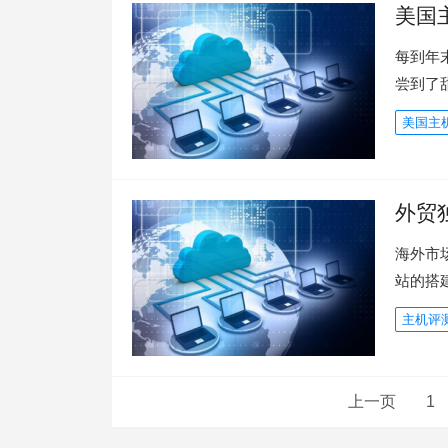
美国主
每到年
尝到了
美国主
外贸
海外市
站的搭
主机评
文
上一页
1
章
分