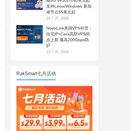
核8G VPS月付40美元起
支持Linux/Windows 新加
坡节点55美元起
14 7 月, 2026
NovixLink美国VPS补货：
住宅IP+Cera高防VPS同
步上新 最高200Gbps防
护
13 7 月, 2026
RakSmart七月活动