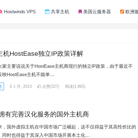
Hostwinds VPS
共享主机
美国云服务器
欧洲
机HostEase独立IP政策详解
家主要说说关于HostEase主机商现行的独立IP政策，由于最近不
映HostEase主机不能单…
息
6 1 月, 2013
点赞(327)
阅读
(1,865)
12拥有完善汉化服务的国外主机商
来，国外虚拟主机在中国市场广泛崛起，这不仅得益于其高性价比的
，同时也得益于其深入中国市场开展本土化…