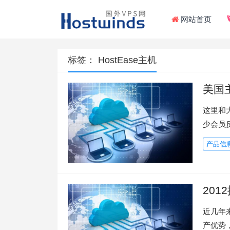
网站首页
标签：
HostEase主机
美国主
这里和大
少会员反
产品信
20
近几年
产优势