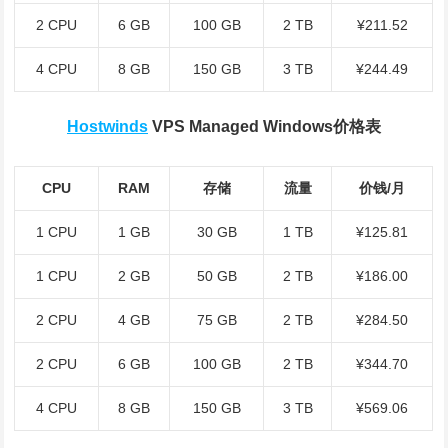
2 CPU
6 GB
100 GB
2 TB
¥211.52
4 CPU
8 GB
150 GB
3 TB
¥244.49
Hostwinds
VPS Managed Windows价格表
CPU
RAM
存储
流量
价钱/月
1 CPU
1 GB
30 GB
1 TB
¥125.81
1 CPU
2 GB
50 GB
2 TB
¥186.00
2 CPU
4 GB
75 GB
2 TB
¥284.50
2 CPU
6 GB
100 GB
2 TB
¥344.70
4 CPU
8 GB
150 GB
3 TB
¥569.06