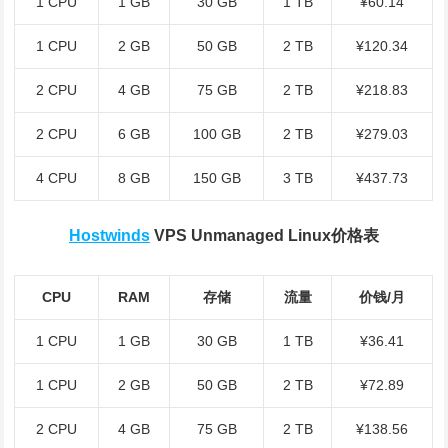
1 CPU
1 GB
30 GB
1 TB
¥60.14
1 CPU
2 GB
50 GB
2 TB
¥120.34
2 CPU
4 GB
75 GB
2 TB
¥218.83
2 CPU
6 GB
100 GB
2 TB
¥279.03
4 CPU
8 GB
150 GB
3 TB
¥437.73
Hostwinds
VPS Unmanaged Linux价格表
CPU
RAM
存储
流量
价钱/月
1 CPU
1 GB
30 GB
1 TB
¥36.41
1 CPU
2 GB
50 GB
2 TB
¥72.89
2 CPU
4 GB
75 GB
2 TB
¥138.56