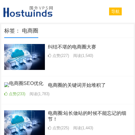
导航
标签：
电商圈
纠结不堪的电商圈大赛
点赞(227)
阅读
(1,540)
电商圈的关键词开始堆积了
点赞(233)
阅读
(1,783)
电商圈:站长做站的时候不能忘记的细
节！
点赞(225)
阅读
(1,443)