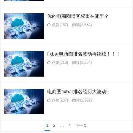
你的电商圈博客权重在哪里？
点赞(237)
阅读
(1,534)
fixbar电商圈排名波动再继续！！！
点赞(213)
阅读
(1,554)
电商圈fixbar排名经历大波动!!
点赞(237)
阅读
(1,582)
文
1
2
…
4
下一页
章