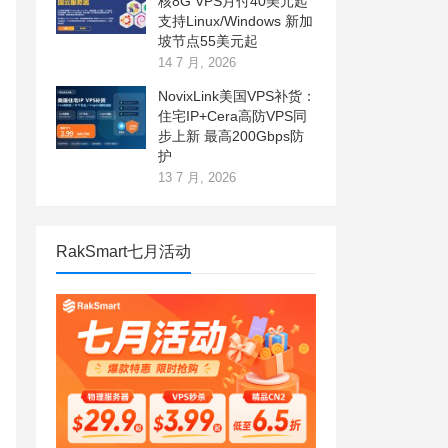
核8G VPS月付40美元起
支持Linux/Windows 新加
坡节点55美元起
14 7 月, 2026
NovixLink美国VPS补货：
住宅IP+Cera高防VPS同
步上新 最高200Gbps防
护
13 7 月, 2026
RakSmart七月活动