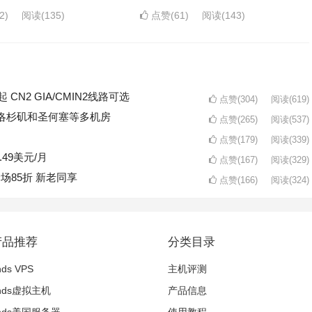
2)
阅读
(135)
点赞(61)
阅读
(143)
起 CN2 GIA/CMIN2线路可选
点赞(304)
阅读
(619)
/年 洛杉矶和圣何塞等多机房
点赞(265)
阅读
(537)
点赞(179)
阅读
(339)
.49美元/月
点赞(167)
阅读
(329)
全场85折 新老同享
点赞(166)
阅读
(324)
产品推荐
分类目录
nds VPS
主机评测
inds虚拟主机
产品信息
winds美国服务器
使用教程