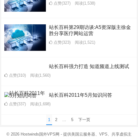
点赞(327)
阅读
(1,538)
站长百科第29期访谈:A5资深版主徐金
胜分享医疗网站运营
点赞(323)
阅读
(1,521)
站长百科强力打造 知道频道上线测试
点赞(310)
阅读
(1,560)
站长百科2011年5月知识问答
点赞(337)
阅读
(1,698)
文
1
2
…
5
下一页
章
© 2026
Hostwinds国外VPS网
- 提供美国云服务器、VPS、共享虚拟主
分