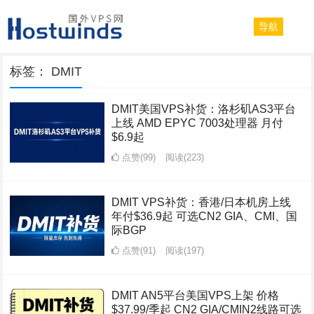
导航
标签：
DMIT
DMIT美国VPS补货：洛杉矶AS3平台
上线 AMD EPYC 7003处理器 月付
$6.9起
点赞(99)
阅读
(223)
DMIT VPS补货：香港/日本机房上线
年付$36.9起 可选CN2 GIA、CMI、国
际BGP
点赞(91)
阅读
(197)
DMIT AN5平台美国VPS上架 价格
$37.99/季起 CN2 GIA/CMIN2线路可选